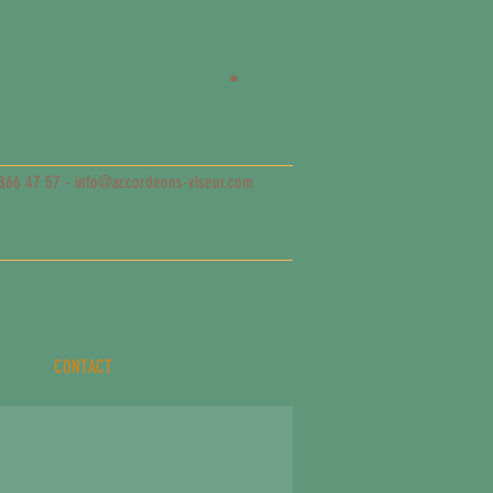
866 47 57 -
info@accordeons-viseur.com
CONTACT